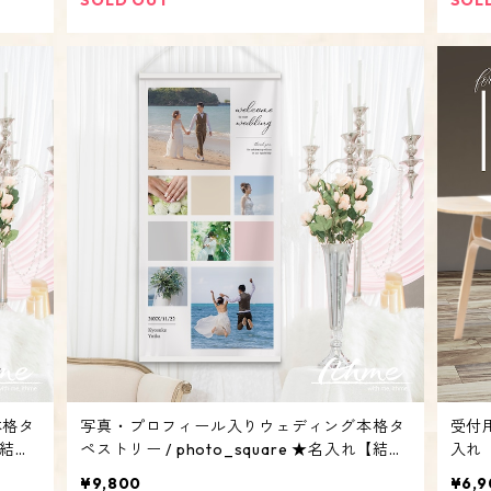
本格タ
写真・プロフィール入りウェディング本格タ
受付用
【結婚
ペストリー / photo_square ★名入れ【結婚
入れ【ウ
ド サ
式 披露宴 二次会 壁飾り ウェルカムボード サ
板 
¥9,800
¥6,9