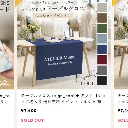
o_to
テーブルクロス / sign_cool ★ 名入れ【ショ
テーブ
り イ
ップ名入り 送料無料 イベント マルシェ 布看
ョッ
 オリ
板 オリジナル オーダーメイド QRコード 防
看板
¥7,400
¥7,4
炎加工】
防炎
SOLD OUT
SOL