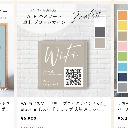
トポス
Wi-Fiパスワード卓上 ブロックサイン / wifi_
うち
犬 愛猫
block ★ 名入れ【 ショップ 店舗 おしゃれ Q
バース
Rコード プレート オリジナル オーダーメイ
【誕生
¥5,900
¥6,
プレイ
ド 】
イン
SOLD OUT
SOL