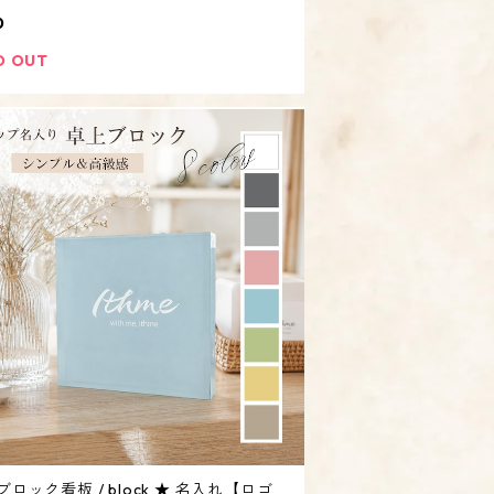
JPG 印刷 プリント】
0
D OUT
ブロック看板 / block ★ 名入れ【ロゴ