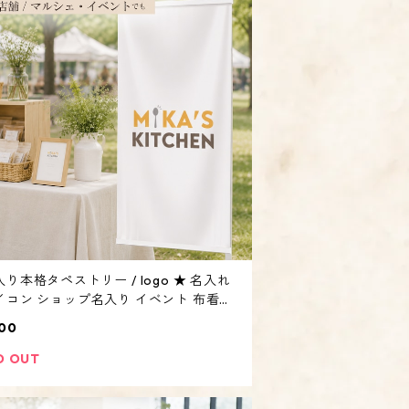
り本格タペストリー / logo ★ 名入れ
イコン ショップ名入り イベント 布看板
ー オーダーメイド 防炎加工】
00
D OUT