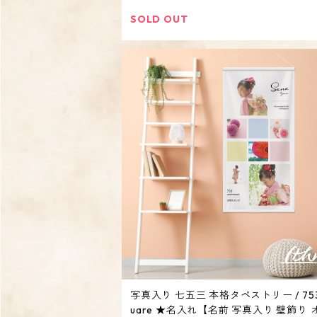
イン スペース ディスプレイ】
SOLD OUT
写真入り 七五三 本格タペストリー / 753
uare ★名入れ【名前 写真入り 壁飾り 