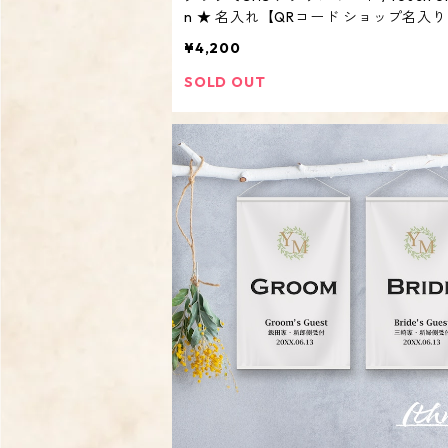
n ★ 名入れ【QRコード ショップ名入り
ント マルシェ 看板 オリジナル オーダ
¥4,200
ド 】
SOLD OUT