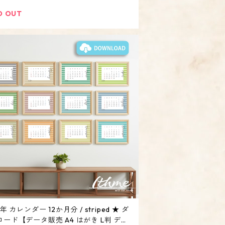
会 パーティー 日付入り 新郎新婦 名前入
オリジナル 防炎加工】
D OUT
6年 カレンダー 12か月分 / striped ★ ダ
ード【データ販売 A4 はがき L判 デジ