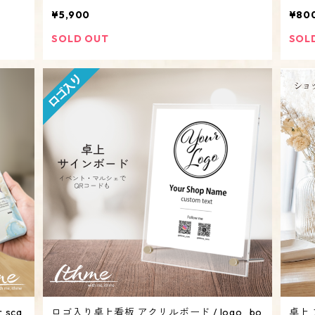
ナル サイン 布看板 ディスプレイ】
タル 
¥5,900
¥80
SOLD OUT
SOL
 sca
ロゴ入り卓上看板 アクリルボード / logo_bo
卓上 