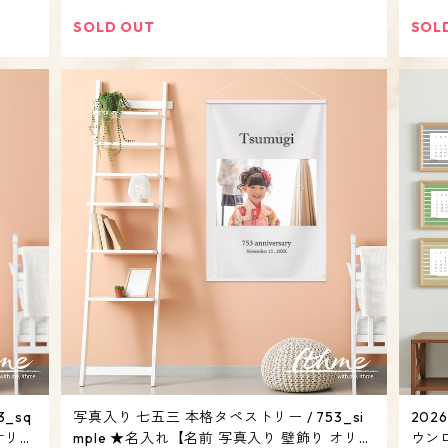
イン スペース ディスプレイ】
2次
り 
SOLD OUT
SOL
_sq
写真入り 七五三 本格タペストリー / 753_si
202
オリジ
mple ★名入れ【名前 写真入り 壁飾り オリジ
ウンロ