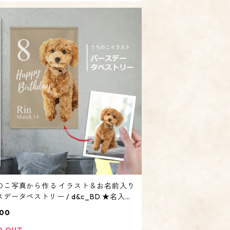
のこ写真から作る イラスト＆お名前入り
データペストリー / d&c_BD ★名入れ
日 ペット 犬 猫 壁飾り オリジナル サ
200
 ディスプレイ】
D OUT