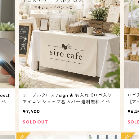
ouch
テーブルクロス / sign ★ 名入れ【ロゴ入り
ロゴ入
イベン
アイコン ショップ名 カバー 送料無料 イベン
【ア
ル オ
ト マルシェ 布看板 オリジナル QRコード 防
バナ
¥7,400
¥6,5
炎加工】
SOLD OUT
SOL