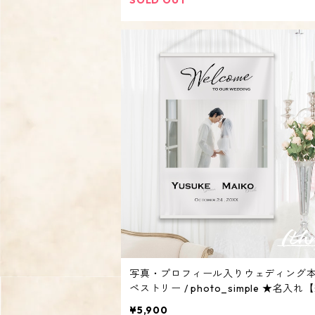
写真・プロフィール入りウェディング
ペストリー / photo_simple ★名入れ
式 披露宴 二次会 壁飾り ウェルカムボー
¥5,900