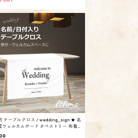
 テーブルクロス / wedding_sign ★ 名
ェルカムボード タペストリー 布看
ウェルカムスペース サイン 結婚式 披露宴
00