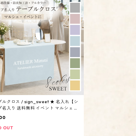
ルクロス / sign_sweet ★ 名入れ【シ
プ名入り 送料無料 イベント マルシェ 布
 オリジナル オーダーメイド QRコード
00
加工】
D OUT