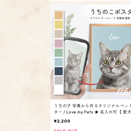
うちの子 写真から作るオリジナルペッ
ター / Love my Pets ★ 名入れ可【 愛
うちのこ 写真 ポートレート 肖像画 イラスト
¥2,200
アート 誕生日 デジタルデータ ディス
オーダーメイド】
SOLD OUT