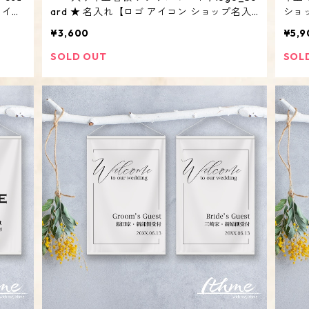
 イベ
ard ★ 名入れ【ロゴ アイコン ショップ名入
ショ
ーメイ
り イベント マルシェ 看板 オリジナル オーダ
ンタ
¥3,600
¥5,9
ーメイド QRコード】
SOLD OUT
SOL