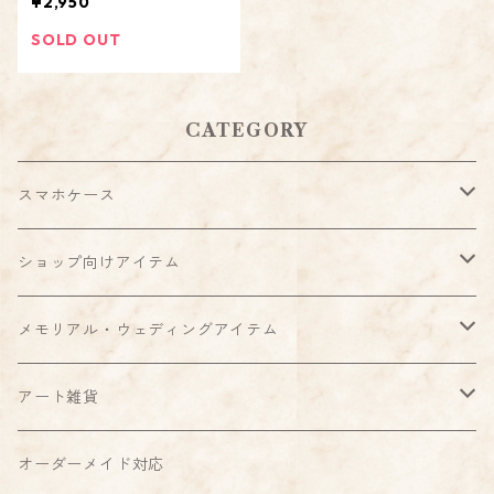
¥2,950
【屋号 アカウント オリジ
ナル オーダーメイド】
SOLD OUT
CATEGORY
スマホケース
ハードケース
ショップ向けアイテム
クリアケース
強化ガラスケース
スタンプ
メモリアル・ウェディングアイテム
側面印刷
グリップケース
ディスプレイ・看板
スタンプ
アート雑貨
MagSafe対応ケース
ミラーケース
シール・ステッカー
ディスプレイ・看板
スタンプ
オーダーメイド対応