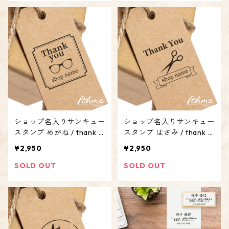
ショップ名入りサンキュー
ショップ名入りサンキュー
スタンプ めがね / thank y
スタンプ はさみ / thank y
ou stamp_glasses ★ 名
ou stamp_scissors ★ 名
¥2,950
¥2,950
入れ【屋号 アカウント オ
入れ【屋号 アカウント オ
リジナル オーダーメイ
リジナル オーダーメイ
SOLD OUT
SOLD OUT
ド】
ド】