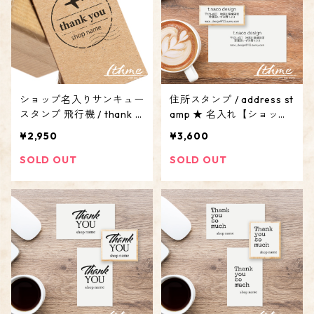
ショップ名入りサンキュー
住所スタンプ / address st
スタンプ 飛行機 / thank y
amp ★ 名入れ【ショップ
ou stamp_plane ★ 名入
名 名前 メールアドレス 電
¥2,950
¥3,600
れ【屋号 アカウント オリ
話番号 SNS インスタ オリ
ジナル オーダーメイド】
ジナル オーダーメイド】
SOLD OUT
SOLD OUT