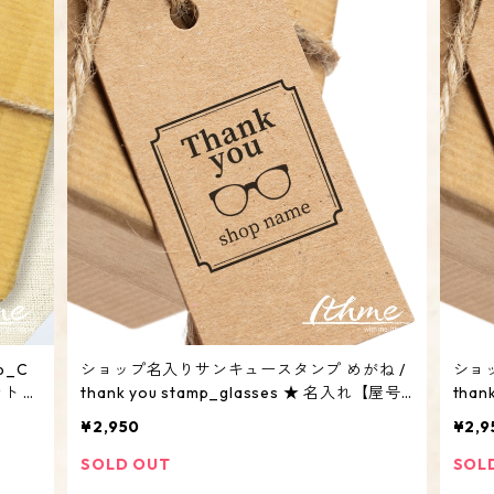
p_C
ショップ名入りサンキュースタンプ めがね /
ショ
ト オ
thank you stamp_glasses ★ 名入れ【屋号
than
アカウント オリジナル オーダーメイド】
アカ
¥2,950
¥2,9
SOLD OUT
SOL