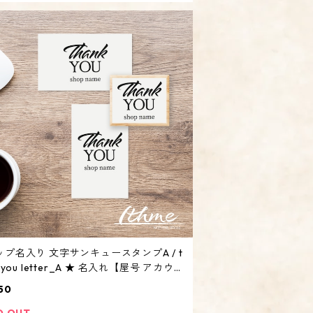
プ名入り 文字サンキュースタンプA / t
k you letter_A ★ 名入れ【屋号 アカウン
オリジナル オーダーメイド】
50
D OUT