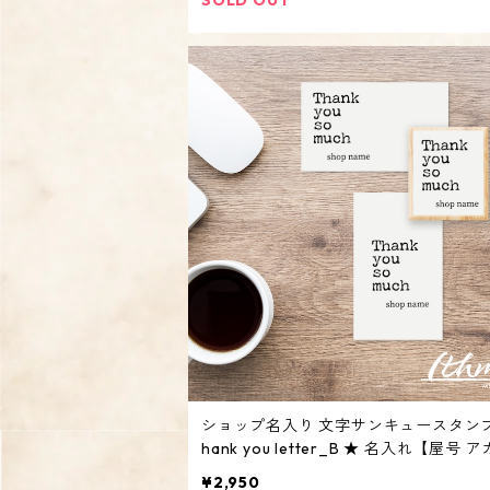
ショップ名入り 文字サンキュースタンプB /
hank you letter_B ★ 名入れ【屋号 
ト オリジナル オーダーメイド】
¥2,950