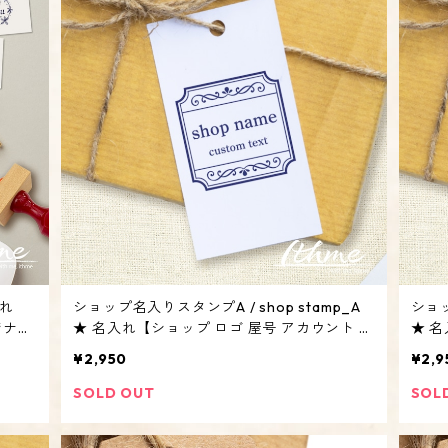
入れ
ショップ名入りスタンプA / shop stamp_A
ショッ
ジナル
★ 名入れ【ショップ ロゴ 屋号 アカウント オ
★ 
リジナル オーダーメイド】
リジ
¥2,950
¥2,9
SOLD OUT
SOL