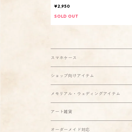
付入り オリジナル オーダーメイド】
¥2,950
SOLD OUT
スマホケース
ハードケース
ショップ向けアイテム
クリアケース
強化ガラスケース
スタンプ
メモリアル・ウェディングアイテム
側面印刷
グリップケース
ディスプレイ・看板
スタンプ
アート雑貨
MagSafe対応ケース
ミラーケース
シール・ステッカー
ディスプレイ・看板
スタンプ
オーダーメイド対応