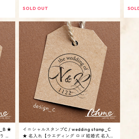
SOLD OUT
SOL
_B ★
イニシャルスタンプC / wedding stamp_C
り 日
★ 名入れ【ウエディング ロゴ 結婚式 名入り