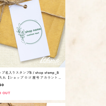
プ名入りスタンプB / shop stamp_B
名入れ【ショップ ロゴ 屋号 アカウント オ
ナル オーダーメイド】
50
D OUT