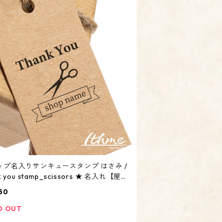
ップ名入りサンキュースタンプ はさみ /
k you stamp_scissors ★ 名入れ【屋号
ウント オリジナル オーダーメイド】
50
D OUT