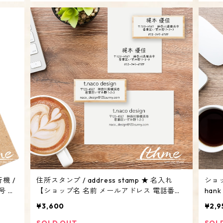
機 /
住所スタンプ / address stamp ★ 名入れ
ショッ
屋号 ア
【ショップ名 名前 メールアドレス 電話番号
han
SNS インスタ オリジナル オーダーメイド】
ト 
¥3,600
¥2,9
SOLD OUT
SOL