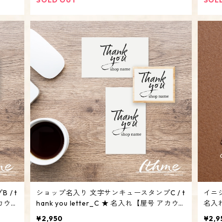
 t
ショップ名入り 文字サンキュースタンプC / t
イニシ
アカウン
hank you letter_C ★ 名入れ【屋号 アカウ
名入
ント オリジナル オーダーメイド】
付入
¥2,950
¥2,9