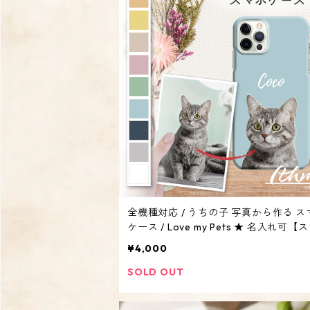
全機種対応 / うちの子 写真から作る ス
ケース / Love my Pets ★ 名入れ可【
ハードケース・MagSafe対応・ iphone 
¥4,000
oid系・犬 猫 ペット うちのこ】
SOLD OUT