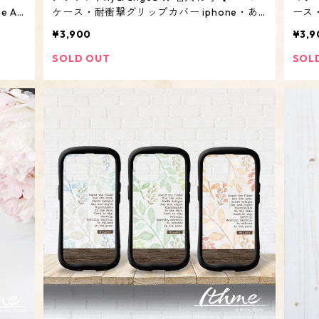
 An
ケース・耐衝撃グリップカバー iphone・あ
ース
透明】
じさい 紫陽花 アジサイ 花】
カバ
¥3,900
¥3,9
SOLD OUT
SOL