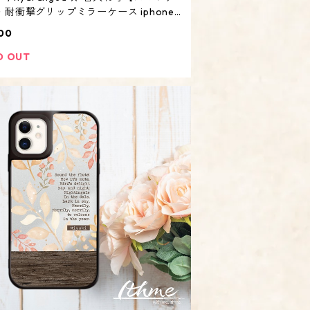
・耐衝撃グリップミラーケース iphone
ー・あじさい 紫陽花 アジサイ 花】
00
D OUT