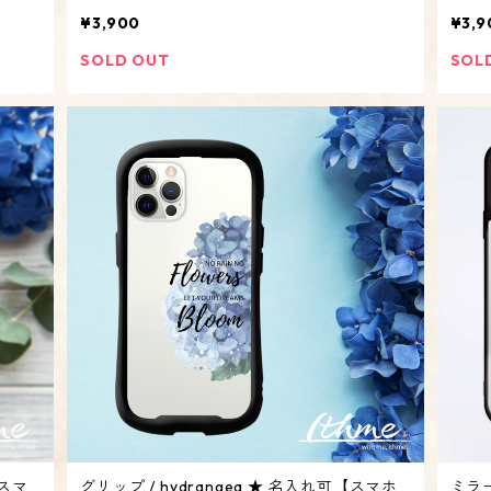
果物 フルーツ 夏】
ー・
¥3,900
¥3,9
SOLD OUT
SOL
【スマ
グリップ / hydrangea ★ 名入れ可【スマホ
ミラー