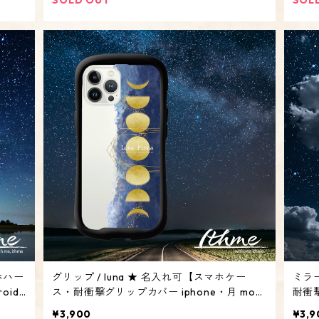
ホハー
グリップ / luna ★ 名入れ可【スマホケー
ミラー
oid
ス・耐衝撃グリップカバー iphone・月 moo
耐衝撃
n】
ー・月
¥3,900
¥3,9