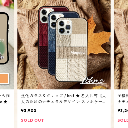
から作
強化ガラス＆グリップ / knit ★ 名入れ可【大
全機種
e ★
人のためのナチュラルデザイン スマホケー
ナチ
oid
ス・iPhone Android系・冬のニット風 編み
mag
¥3,900
¥3,2
柄 大人かわいい マット】
み柄
SOLD OUT
SOL