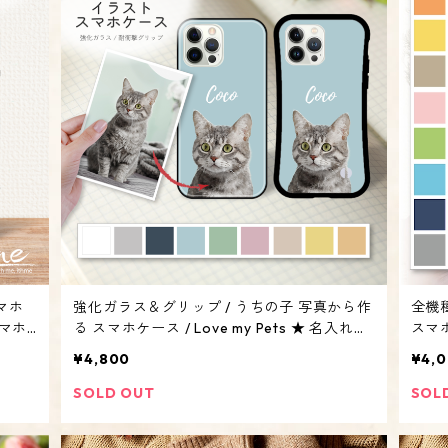
マホ
強化ガラス＆グリップ / うちの子 写真から作
全機
スマホ
る スマホケース / Love my Pets ★ 名入れ可
スマホ
Andr
【スマホケース・耐衝撃 iphone・犬 猫 ペッ
【Ma
¥4,800
¥4,
ト うちのこ】
系・
SOLD OUT
SOL