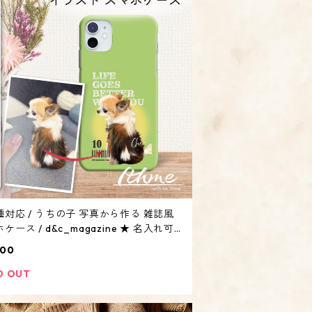
種対応 / うちの子 写真から作る 雑誌風
ケース / d&c_magazine ★ 名入れ可
gSafe対応ケース・ iphone Android
000
犬 猫 ペット】
D OUT