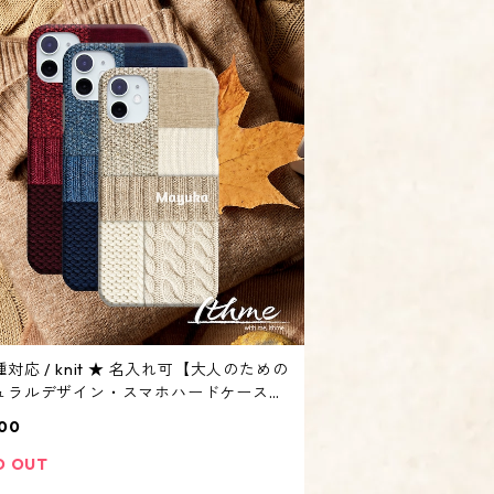
対応 / knit ★ 名入れ可【大人のための
ュラルデザイン・スマホハードケース・
safe iphone Android系・冬 ニット風 編
00
 大人かわいい マット】
D OUT