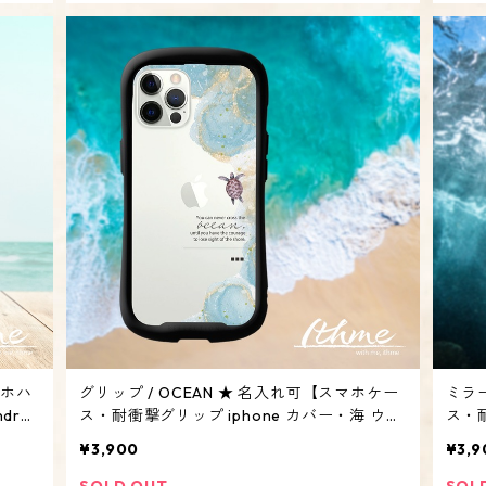
マホハ
グリップ / OCEAN ★ 名入れ可【スマホケー
ミラー
roi
ス・耐衝撃グリップ iphone カバー・海 ウミ
ス・耐
ガメ】
バー
¥3,900
¥3,9
SOLD OUT
SOL