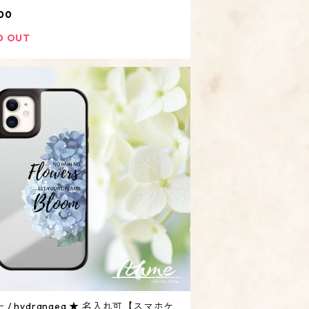
レモン フルーツ 果物 夏】
00
D OUT
 / hydrangea ★ 名入れ可【スマホケ