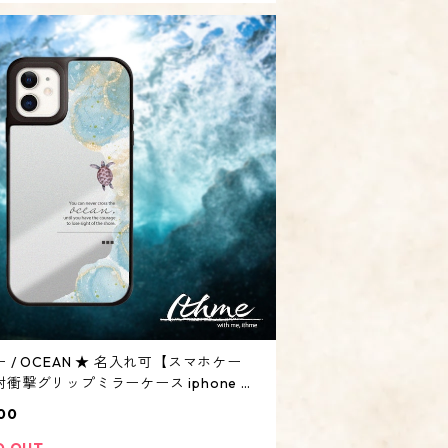
 / OCEAN ★ 名入れ可【スマホケー
衝撃グリップミラーケース iphone カ
・海 ウミガメ】
00
D OUT