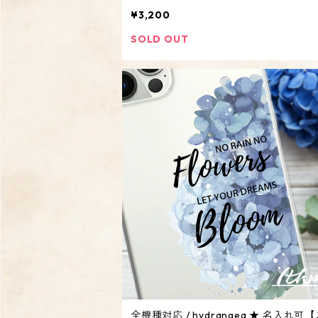
系・レモン 夏 透明】
¥3,200
SOLD OUT
全機種対応 / hydrangea ★ 名入れ可