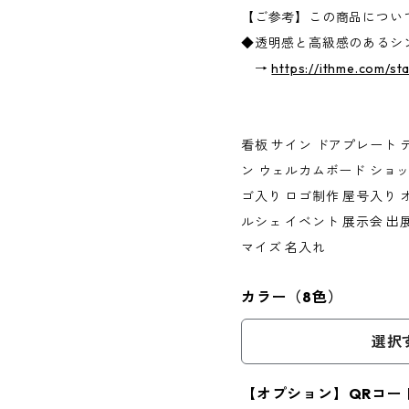
【ご参考】この商品につい
◆透明感と高級感のあるシ
→
https://ithme.com/st
看板 サイン ドアプレート
ン ウェルカムボード ショッ
ゴ入り ロゴ制作 屋号入り 
ルシェ イベント 展示会 出
マイズ 名入れ
カラー（8色）
選択
【オプション】QRコー