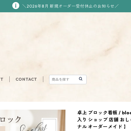
＼2026年8月 新規オーダー受付休止のお知らせ／
UT
CONTACT
卓上 ブロック看板 / bl
入り ショップ 店舗 お
ナル オーダーメイド 】