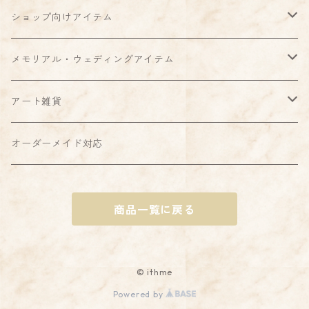
ハードケース
ショップ向けアイテム
クリアケース
強化ガラスケース
スタンプ
メモリアル・ウェディングアイテム
側面印刷
グリップケース
ディスプレイ・看板
スタンプ
アート雑貨
MagSafe対応ケース
ミラーケース
シール・ステッカー
ディスプレイ・看板
スタンプ
オーダーメイド対応
デジタルデータ販売
手帳型ケース
ダウンロードデータ
ディスプレイ・看板
商品一覧に戻る
デジタルデータ販売
シール・ステッカー
カレンダー
© ithme
Powered by
デジタルデータ販売