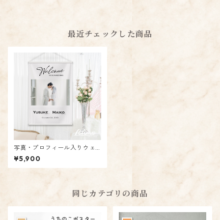
最近チェックした商品
写真・プロフィール入りウェ
ディング本格タペストリー / p
¥5,900
hoto_simple ★名入れ【結婚
式 披露宴 二次会 壁飾り ウェ
ルカムボード サイン スペース
ディスプレイ】
同じカテゴリの商品