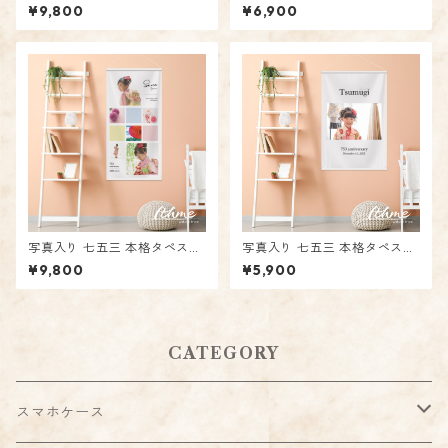
ディング本格タペストリー / p
ding_sign ★ 名入れ【ウェル
¥9,800
¥6,900
hoto_square ★名入れ【結婚
カムボード タペストリー 布看
式 披露宴 二次会 壁飾り ウェ
板 ウェルカムスペース サイン
ルカムボード サイン スペース
結婚式 披露宴 2次会 パーティ
ディスプレイ】
ー 日付入り 新郎新婦 名前入り
オリジナル 防炎加工】
写真入り 七五三 本格タペスト
写真入り 七五三 本格タペスト
リー / 753_square ★名入れ
リー / 753_simple ★名入れ
¥9,800
¥5,900
【名前 写真入り 壁飾り オリジ
【名前 写真入り 壁飾り オリジ
ナル サイン 布看板 ディスプレ
ナル サイン 布看板 ディスプレ
イ】
イ】
CATEGORY
スマホケース