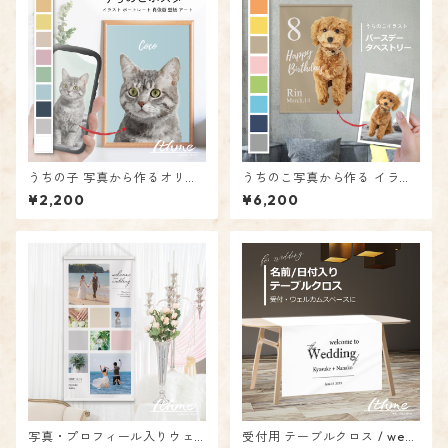
うちの子 写真から作るオリジ
うちのこ写真から作る イラス
ナルペットポスター / Love m
ト＆お名前入りバースデータ
¥2,200
¥6,200
y Pets ★ 名入れ可【 愛犬 愛
ペストリー / d&c_BD ★名入
猫 うちのこ 写真 ポートレート
れ【誕生日 ペット 犬 猫 壁飾
肖像画 イラスト アート 誕生日
り オリジナル サイン ディスプ
デジタルデータ ディスプレイ
レイ】
オーダーメイド】
写真・プロフィール入りウェ
受付用 テーブルクロス / wed