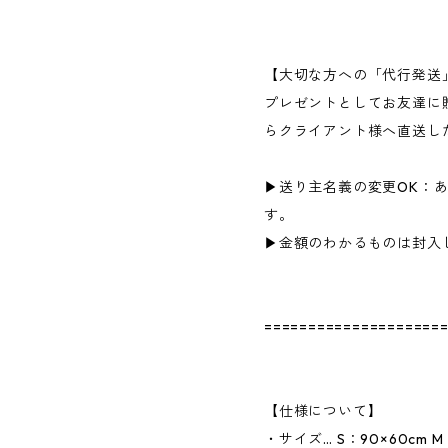
【大切な方への「代行発送
プレゼントとしてお友達に
らクライアント様へ直送し
▶送り主名義の変更OK：
す。
▶金額のわかるものは封入
====================
【仕様について】
・サイズ… S：90×60cm M：