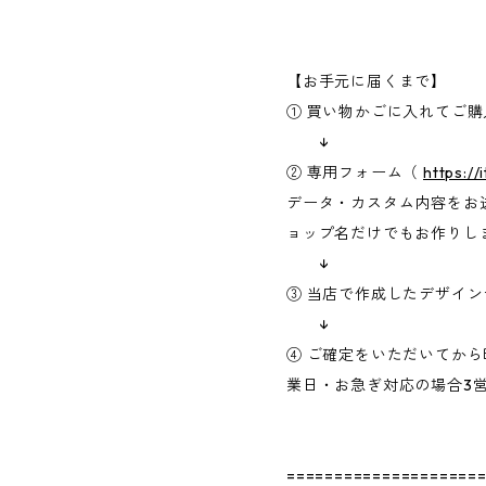
【お手元に届くまで】
① 買い物かごに入れてご
↓
② 専用フォーム（
https:/
データ・カスタム内容をお
ョップ名だけでもお作りし
↓
③ 当店で作成したデザイ
↓
④ ご確定をいただいてか
業日・お急ぎ対応の場合3
====================