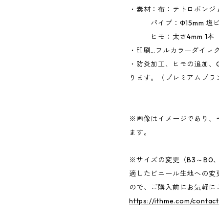
・素材：布：テトロポンジ 
パイプ：Φ15mm 塩ビ
ヒモ：太さ4mm 1本
・印刷…フルカラーダイレ
・防炎加工、ヒモの追加、
ります。（プレミアムプラ
※画像はイメージであり、
ます。
※サイズの変更（B3～B0
適したビニール生地への変
ので、ご購入前にお気軽に
https://ithme.com/contact