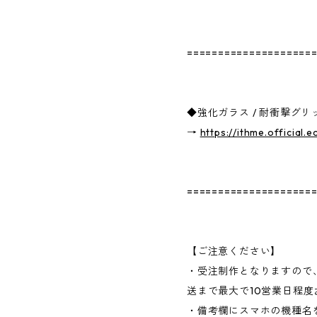
====================
◆強化ガラス / 耐衝撃グ
→
https://ithme.official.
====================
【ご注意ください】
・受注制作となりますので
送まで最大で10営業日程
・備考欄にスマホの機種名