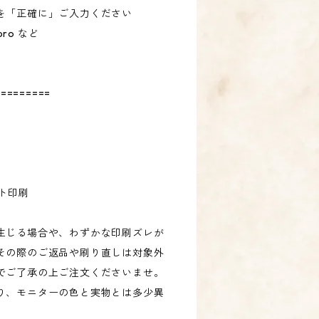
を「正確に」ご入力ください
4pro など
=========
ット印刷
生じる場合や、わずかな印刷ズレが
その際のご返品や刷り直しは対象外
でご了承の上ご注文くださいませ。
り、モニターの色と実物とは多少異