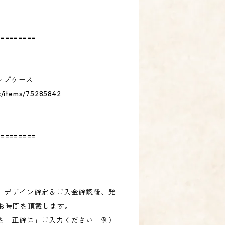
=========
リップケース
ec/items/75285842
=========
、デザイン確定＆ご入金確認後、発
度お時間を頂戴します。
を「正確に」ご入力ください 例）