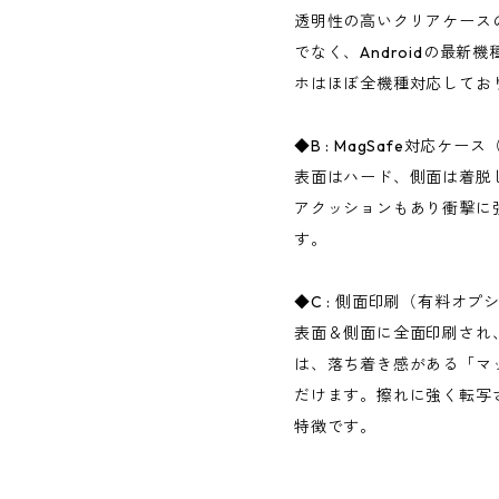
透明性の高いクリアケースの
でなく、Androidの最
ホはほぼ全機種対応してお
◆B : MagSafe対応ケ
表面はハード、側面は着脱
アクッションもあり衝撃に
す。
◆C : 側面印刷（有料オプ
表面＆側面に全面印刷され
は、落ち着き感がある「マ
だけます。擦れに強く転写
特徴です。